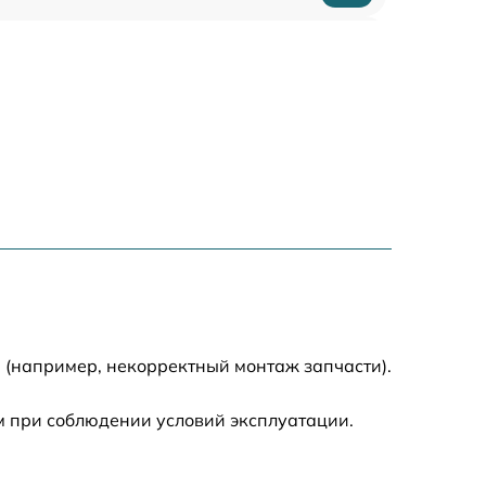
1880 р
400 р
1230 р
650 р
1670 р
850 р
 (например, некорректный монтаж запчасти).
890 р
м при соблюдении условий эксплуатации.
790 р