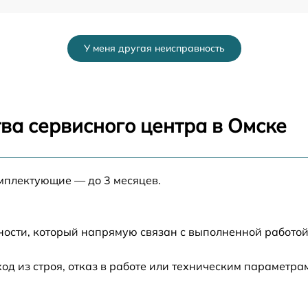
от 60 мин
У меня другая неисправность
от 60 мин
от 60 мин
ва сервисного центра в Омске
от 60 мин
омплектующие — до 3 месяцев.
от 60 мин
a
от 60 мин
ности, который напрямую связан с выполненной работой
от 60 мин
 из строя, отказ в работе или техническим параметра
от 60 мин