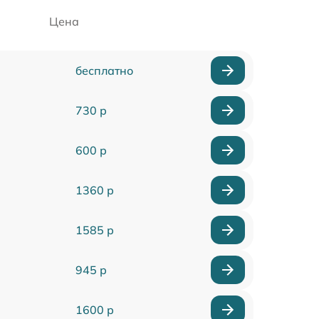
Цена
бесплатно
730 р
600 р
1360 р
1585 р
945 р
1600 р