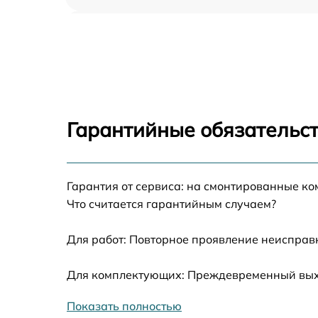
Ремонт блока управления Optoma ZH403
Замена блока розжига Optoma ZH403
Замена линзы Optoma ZH403
Гарантийные обязательст
Ремонт системной платы Optoma ZH403
Гарантия от сервиса: на смонтированные к
Замена балластера Optoma ZH403
Что считается гарантийным случаем?
Перепрошивка, восстановление ПО Optom
ZH403
Для работ: Повторное проявление неисправ
Чистка проектора Optoma ZH403
Для комплектующих: Преждевременный выход
Показать полностью
Замена поляризатора Optoma ZH403