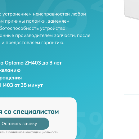
с устранением неисправностей любой
ем причины поломки, заменяем
ботоспособность устройства.
анные производителем запчасти, после
 и предоставляем гарантию.
а Optoma ZH403 до 3 лет
 желанию
бращения
H403 от 35 минут
я со специалистом
Оставить заявку
есь c
политикой конфиденциальности