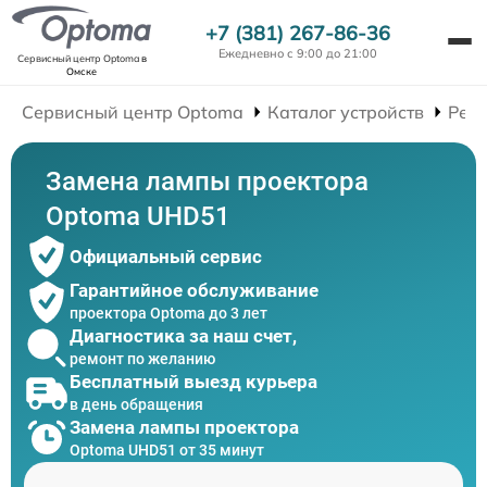
+7 (381) 267-86-36
Ежедневно с 9:00 до 21:00
Сервисный центр Optoma
в
Омске
Сервисный центр Optoma
Каталог устройств
Рем
Замена лампы проектора
Optoma UHD51
Официальный сервис
Гарантийное обслуживание
проектора Optoma до 3 лет
Диагностика за наш счет,
ремонт по желанию
Бесплатный выезд курьера
в день обращения
Замена лампы проектора
Optoma UHD51 от 35 минут