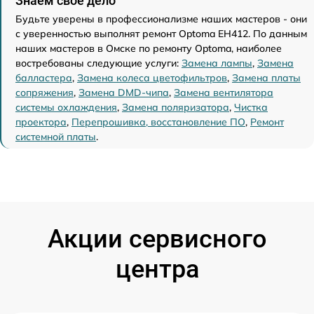
Знаем свое дело
Будьте уверены в профессионализме наших мастеров - они
с уверенностью выполнят ремонт Optoma EH412. По данным
наших мастеров в Омске по ремонту Optoma, наиболее
востребованы следующие услуги:
Замена лампы
,
Замена
балластера
,
Замена колеса цветофильтров
,
Замена платы
сопряжения
,
Замена DMD-чипа
,
Замена вентилятора
системы охлаждения
,
Замена поляризатора
,
Чистка
проектора
,
Перепрошивка, восстановление ПО
,
Ремонт
системной платы
.
Акции сервисного
центра