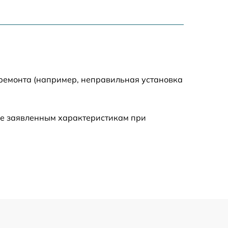
650 р
1670 р
850 р
 ремонта (например, неправильная установка
890 р
ие заявленным характеристикам при
790 р
2100 р
1530 р
2015 р