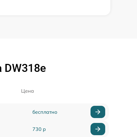
a DW318e
Цена
бесплатно
730 р