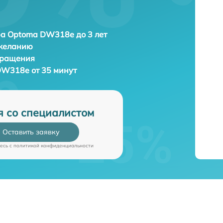
а Optoma DW318e до 3 лет
 желанию
бращения
DW318e от 35 минут
я со специалистом
Оставить заявку
есь c
политикой конфиденциальности