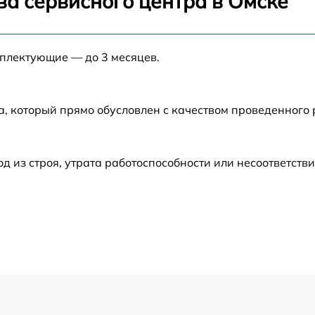
ва сервисного центра в Омске
от 60 мин
мплектующие — до 3 месяцев.
от 60 мин
a
от 60 мин
а, который прямо обусловлен с качеством проведенного
от 60 мин
из строя, утрата работоспособности или несоответств
от 60 мин
от 60 мин
от 60 мин
e
от 60 мин