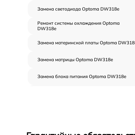
Замена светодиода Optoma DW318e
Ремонт системы охлаждения Optoma
DW318e
Замена материнской платы Optoma DW318
Замена матрицы Optoma DW318e
Замена блока питания Optoma DW318e
Ремонт блока управления Optoma DW318e
Замена блока розжига Optoma DW318e
Замена линзы Optoma DW318e