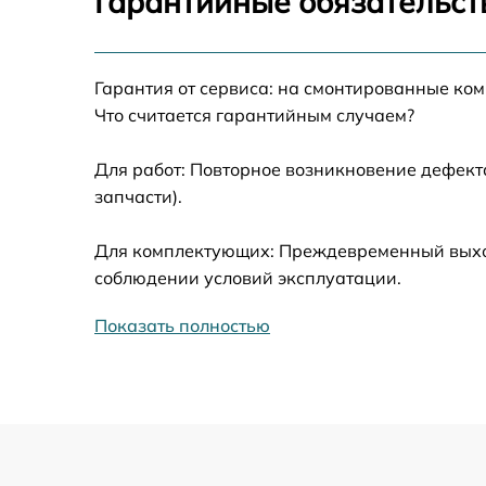
Гарантийные обязательст
Ремонт системной платы Optoma DW318e
Гарантия от сервиса: на смонтированные ко
Замена балластера Optoma DW318e
Что считается гарантийным случаем?
Перепрошивка, восстановление ПО Optom
DW318e
Для работ: Повторное возникновение дефект
запчасти).
Чистка проектора Optoma DW318e
Для комплектующих: Преждевременный выход 
Замена поляризатора Optoma DW318e
соблюдении условий эксплуатации.
Показать полностью
Замена вентилятора системы охлаждения
Optoma DW318e
Замена DMD-чипа Optoma DW318e
Замена платы сопряжения Optoma DW318