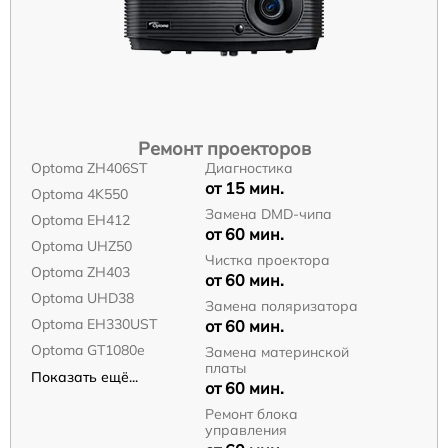
Ремонт проекторов
Optoma ZH406ST
Диагностика
от 15 мин.
Optoma 4K550
Замена DMD-чипа
Optoma EH412
от 60 мин.
Optoma UHZ50
Чистка проектора
Optoma ZH403
от 60 мин.
Optoma UHD38
Замена поляризатора
Optoma EH330UST
от 60 мин.
Optoma GT1080e
Замена материнской
платы
Показать ещё...
от 60 мин.
Ремонт блока
управления